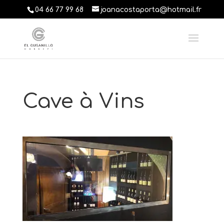
04 66 77 99 68
joanacostaporta@hotmail.fr
Cave à Vins